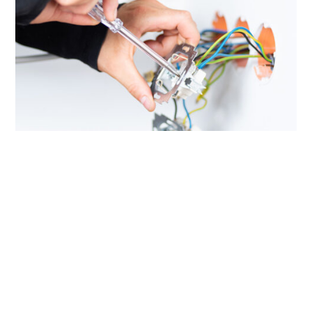
Wir suchen:
Azubi’s für Energie und Gebäudetechnik
(m/w/d)
Praktikanten (m/w/d) der Mittel- oder
Realschule
Helfer und Quereinsteiger (m/w/d)
Elektroniker (m/w/d) für Energie- und
Gebäudetechnik zum sofortigen Eintritt